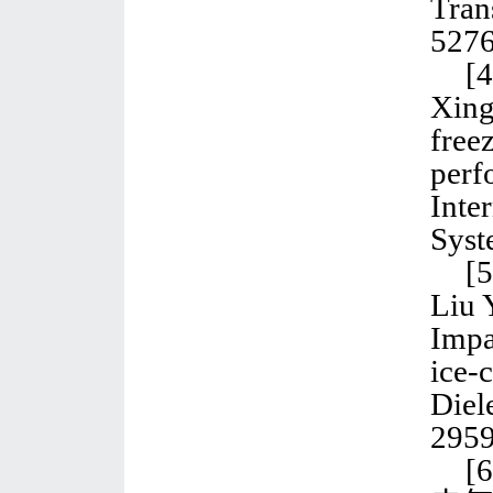
Tran
5276
[
Xing
free
perf
Inte
Syst
[5
Liu 
Impa
ice-
Diel
2959
[6